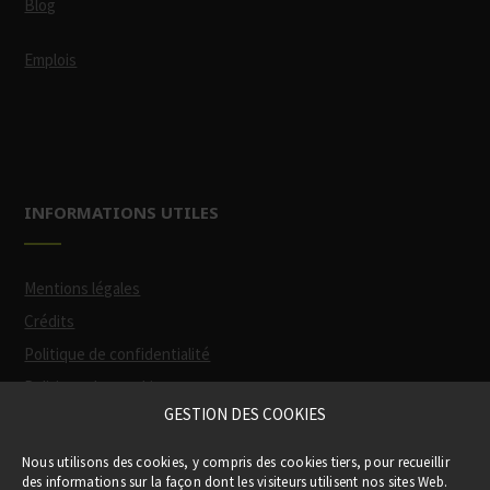
Blog
Emplois
INFORMATIONS UTILES
Mentions légales
Crédits
Politique de confidentialité
Politique des cookies
GESTION DES COOKIES
Participation financière de la Région
(via
Nous utilisons des cookies, y compris des cookies tiers, pour recueillir
le Pass Occitanie)
des informations sur la façon dont les visiteurs utilisent nos sites Web.