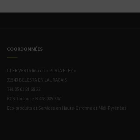
COORDONNÉES
CLER VERTS lieu dit « PLATA FLEZ »
31540 BELESTA EN LAURAGAIS
Tél. 05 61 81 68 22
RCS Toulouse B 445 005 747
Eco-produits et Services en Haute-Garonne et Midi-Pyrénées