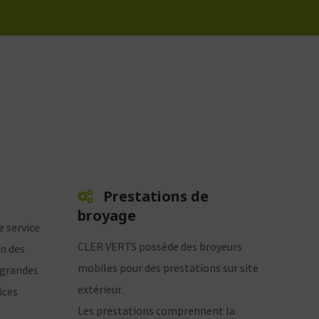
Prestations de
broyage
e service
CLER VERTS possède des broyeurs
on des
mobiles pour des prestations sur site
 grandes
extérieur.
ices
Les prestations comprennent la