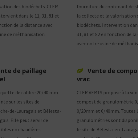
isation des biodéchets. CLER
fourniture du contenant de s
tervient dans le 11, 31, 81 et
la collecte et la valorisation 
nction de la distance avec
biodéchets. Intervention dans
ine de méthanisation.
31, 81 et 82 en fonction de la
avec notre usine de méthanis
nte de paillage
Vente de compo
el
vrac
aquette de calibre 20/40 mm
CLER VERTS propose à la ven
nte sur les sites de
compost de granulométrie 
nche-de-Lauragais et Bélesta-
0/20mm et 0/40mm. Toutes l
ais. Elle peut servir de
granulométries sont disponi
bles en chaudières
le site de Bélesta-en-Lauraga