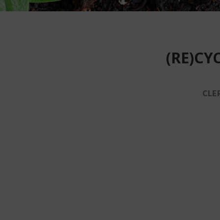
(RE)CY
CLER