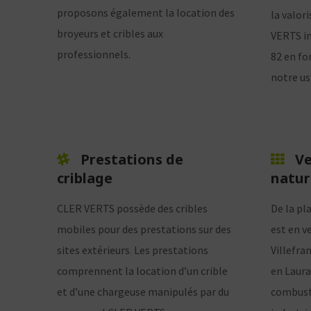
proposons également la location des
la valor
broyeurs et cribles aux
VERTS in
professionnels.
82 en fo
notre us
Prestations de
Ve
criblage
natur
CLER VERTS possède des cribles
De la pl
mobiles pour des prestations sur des
est en ve
sites extérieurs
.
Les prestations
Villefra
comprennent la location d’un crible
en Laurag
et d’une chargeuse manipulés par du
combusti