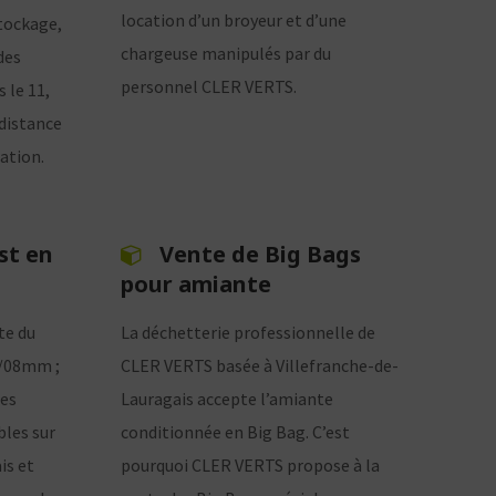
location d’un broyeur et d’une
tockage,
chargeuse manipulés par du
des
personnel CLER VERTS.
 le 11,
 distance
ation.
st en
Vente de Big Bags
pour amiante
te du
La déchetterie professionnelle de
0/08mm ;
CLER VERTS basée à Villefranche-de-
es
Lauragais accepte l’amiante
bles sur
conditionnée en Big Bag. C’est
is et
pourquoi CLER VERTS propose à la