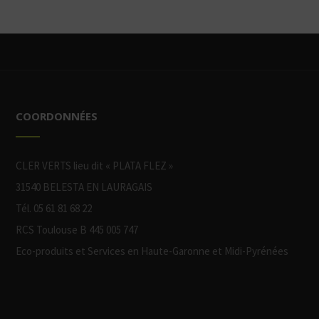
COORDONNÉES
CLER VERTS lieu dit « PLATA FLEZ »
31540 BELESTA EN LAURAGAIS
Tél. 05 61 81 68 22
RCS Toulouse B 445 005 747
Eco-produits et Services en Haute-Garonne et Midi-Pyrénées