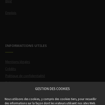
Blog
Emplois
INFORMATIONS UTILES
Mentions légales
Crédits
Politique de confidentialité
Politique des cookies
GESTION DES COOKIES
Participation financière de la Région
(via
Nous utilisons des cookies, y compris des cookies tiers, pour recueillir
le Pass Occitanie)
des informations sur la façon dont les visiteurs utilisent nos sites Web.