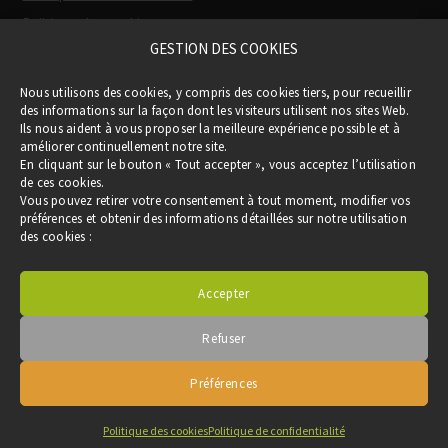
Politique des cookies
GESTION DES COOKIES
Participation financière de la Région
(via
Nous utilisons des cookies, y compris des cookies tiers, pour recueillir
le Pass Occitanie)
des informations sur la façon dont les visiteurs utilisent nos sites Web.
Ils nous aident à vous proposer la meilleure expérience possible et à
améliorer continuellement notre site.
En cliquant sur le bouton « Tout accepter », vous acceptez l’utilisation
de ces cookies.
Vous pouvez retirer votre consentement à tout moment, modifier vos
préférences et obtenir des informations détaillées sur notre utilisation
des cookies :
Accepter
Refuser
Copyright © 2019 CLER VERTS - Tous droits réservés -
Réalisation :
akadom.com
Préférences
Politique des cookies
Politique de confidentialité