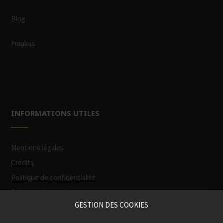
Blog
Emplois
INFORMATIONS UTILES
Mentions légales
Crédits
Politique de confidentialité
Politique des cookies
GESTION DES COOKIES
Participation financière de la Région
(via