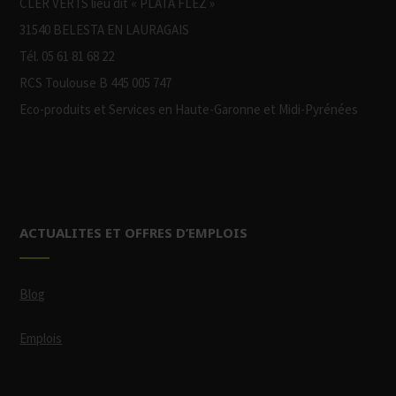
CLER VERTS lieu dit « PLATA FLEZ »
31540 BELESTA EN LAURAGAIS
Tél. 05 61 81 68 22
RCS Toulouse B 445 005 747
Eco-produits et Services en Haute-Garonne et Midi-Pyrénées
ACTUALITES ET OFFRES D’EMPLOIS
Blog
Emplois