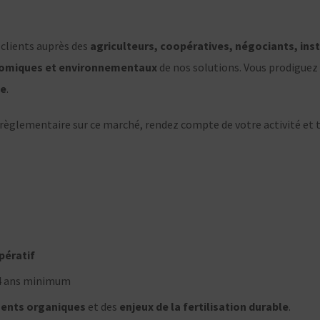
 clients auprès des
agriculteurs, coopératives, négociants, in
omiques et environnementaux
de nos solutions. Vous prodiguez
he
.
t règlementaire sur ce marché, rendez compte de votre activité et t
pératif
 4 ans minimum
nts organiques
et des
enjeux de la fertilisation durable
.