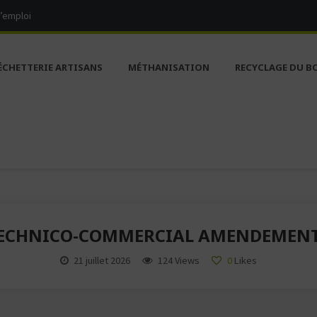
d’emploi
ÉCHETTERIE ARTISANS
MÉTHANISATION
RECYCLAGE DU B
 TECHNICO-COMMERCIAL AMENDEMEN
21 juillet 2026
124 Views
0
Likes