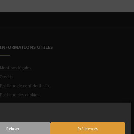
INFORMATIONS UTILES
Mentions légales
Crédits
Politique de confidentialité
Politique des cookies
Participation financière de la
Région
(via le Pass Occitanie)
Refuser
Préférences