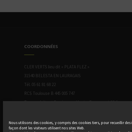
COORDONNÉES
CLER VERTS lieu dit « PLATA FLEZ »
31540 BELESTA EN LAURAGAIS
Tél. 05 61 81 68 22
RCS Toulouse B 445 005 747
Eco-produits et Services en Haute-Garonne et Midi-
Pyrénées
Nous utilisons des cookies, y compris des cookies tiers, pour recueillir des
façon dont les visiteurs utilisent nos sites Web.