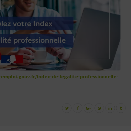
l-emploi.gouv.fr/index-de-legalite-professionnelle-