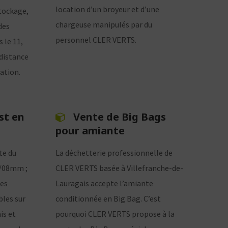
location d’un broyeur et d’une
tockage,
chargeuse manipulés par du
des
personnel CLER VERTS.
 le 11,
 distance
ation.
st en
Vente de Big Bags
pour amiante
te du
La déchetterie professionnelle de
0/08mm ;
CLER VERTS basée à Villefranche-de-
es
Lauragais accepte l’amiante
bles sur
conditionnée en Big Bag. C’est
is et
pourquoi CLER VERTS propose à la