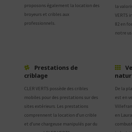
proposons également la location des
la valor
broyeurs et cribles aux
VERTS in
professionnels.
82 en fo
notre us
Prestations de
Ve
criblage
natur
CLER VERTS possède des cribles
De la pl
mobiles pour des prestations sur des
est en ve
sites extérieurs
.
Les prestations
Villefra
comprennent la location d’un crible
en Laurag
et d’une chargeuse manipulés par du
combusti