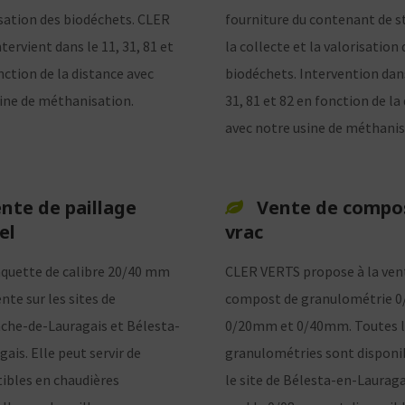
isation des biodéchets. CLER
fourniture du contenant de s
tervient dans le 11, 31, 81 et
la collecte et la valorisation 
nction de la distance avec
biodéchets. Intervention dans
ine de méthanisation.
31, 81 et 82 en fonction de la
avec notre usine de méthanis
nte de paillage
Vente de compo
el
vrac
aquette de calibre 20/40 mm
CLER VERTS propose à la ven
nte sur les sites de
compost de granulométrie 
nche-de-Lauragais et Bélesta-
0/20mm et 0/40mm. Toutes l
ais. Elle peut servir de
granulométries sont disponi
bles en chaudières
le site de Bélesta-en-Lauraga