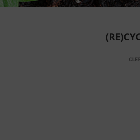
(RE)CY
CLER