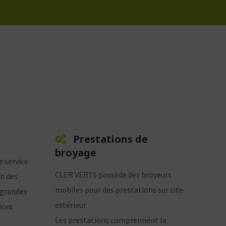
Prestations de
broyage
e service
CLER VERTS possède des broyeurs
on des
mobiles pour des prestations sur site
 grandes
extérieur.
ices
Les prestations comprennent la